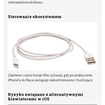
znienawidzona królowa...
Sterowanie ekosystemem
Zapewne często irytuje Was sytuacja, gdy po podłączeniu
iPhone'a do Maca następuje niekontrolowane i frustrujące
odpalenie iTunes i Photos, podczas gdy chodziło Wam tylko o
szybkie podładowanie telefonu albo zrzucenie dwóch
Ryzyko związane z alternatywnymi
ostatnich filmów. Integracja "ekosystemu" wymusza pewną
klawiaturami w iOS
automatyzację zadań, która jednak nie wszystkim odpowiada.