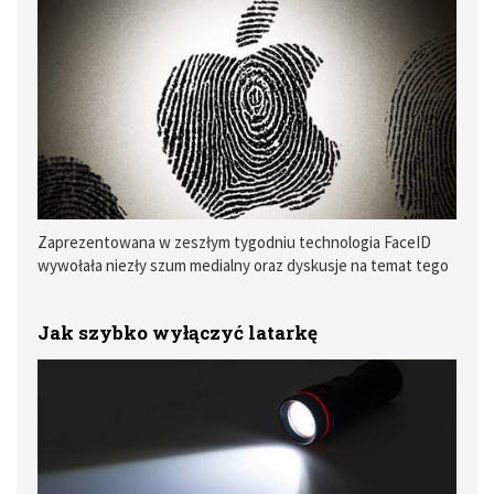
Zaprezentowana w zeszłym tygodniu technologia FaceID
wywołała niezły szum medialny oraz dyskusje na temat tego
co Apple wie lub będzie wiedzieć o swoich użytkownikach.
Konkurencja pozwoliła sobie nawet na niewybredne żarty
Jak szybko wyłączyć latarkę
zainspirowane potknięciem w demonstracji na scenie
SteveJobs Theater.