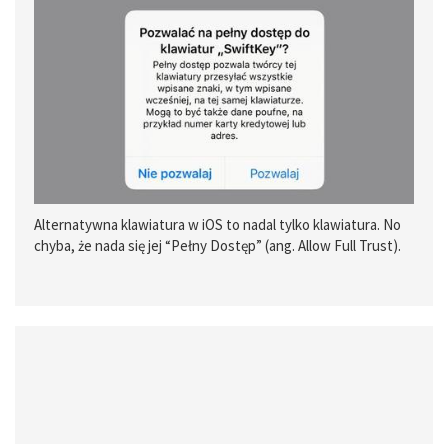
Alternatywna klawiatura w iOS to nadal tylko klawiatura. No
chyba, że nada się jej “Pełny Dostęp” (ang. Allow Full Trust).
Wtedy klawiatura zaczyna zachowywać się jak pełna aplikacja.