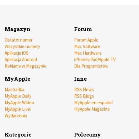
Magazyn
Forum
Ostatni numer
Forum Apple
Wszystkie numery
Mac Software
Aplikacja iOS
Mac Hardware
Aplikacja Android
iPhone/iPad/Apple TV
Reklama w Magazynie
Dla Programistów
MyApple
Inne
MacGadka
RSS News
MyApple Daily
RSS Blogs
MyApple Wideo
MyApple en español
MyApple Live!
MyApple Magazine
Wydarzenia
Kategorie
Polecamy